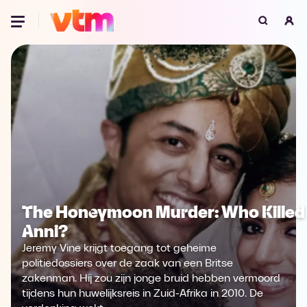
Oeps, browser niet ondersteund
Voor je onze programma's gaat ontdekken,
best je browser updaten of hieronder één
van de ondersteunde browsers
downloaden.
Google Chrome
Download
Firefox
Download
The Honeymoon Murder: Who Killed
Safari
Download
Anni?
Microsoft Edge
Download
Jeremy Vine krijgt toegang tot geheime
politiedossiers over de zaak van een Britse
Opera
Download
zakenman. Hij zou zijn jonge bruid hebben vermoord
tijdens hun huwelijksreis in Zuid-Afrika in 2010. De