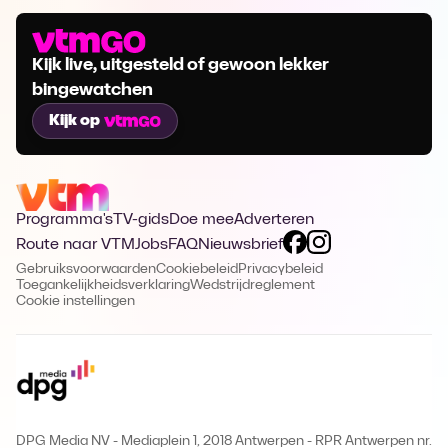
Kijk live, uitgesteld of gewoon lekker
bingewatchen
Kijk op
Programma's
TV-gids
Doe mee
Adverteren
Route naar VTM
Jobs
FAQ
Nieuwsbrief
Gebruiksvoorwaarden
Cookiebeleid
Privacybeleid
Toegankelijkheidsverklaring
Wedstrijdreglement
Cookie instellingen
DPG Media NV - Mediaplein 1, 2018 Antwerpen
-
RPR Antwerpen nr.