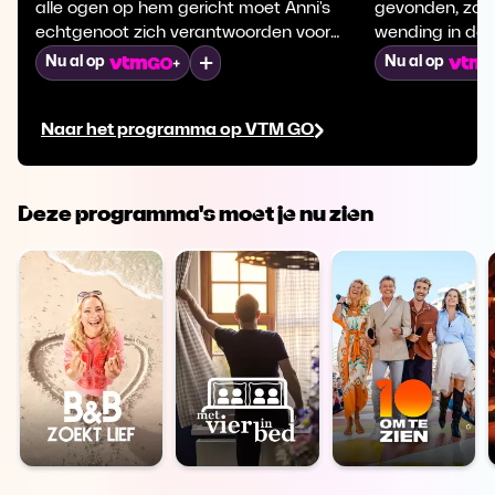
alle ogen op hem gericht moet Anni's
gevonden, zor
echtgenoot zich verantwoorden voor
wending in de 
haar moord.
onderzoekers h
Mijn lijst
Nu al op
Nu al op
aannames in v
zit er écht ac
Naar het programma op VTM GO
Deze programma's moet je nu zien