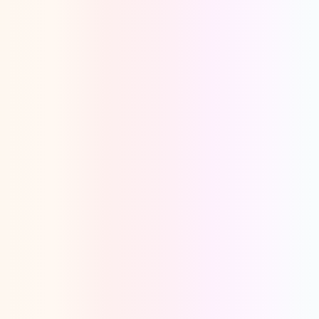
Oeps, browser niet ondersteund
Voor je onze programma's gaat ontdekken,
best je browser updaten of hieronder één
van de ondersteunde browsers
downloaden.
Google Chrome
Download
Firefox
Download
Safari
Download
Microsoft Edge
Download
Opera
Download