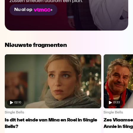
zussen smeden daarom een plan.
Nu al op
Nieuwste fragmenten
02:10
01:33
Single Bells
Single Bells
Is dit het einde van Mina en Roel in Single
Zes Vlaamse
Bells?
Annie in Sing