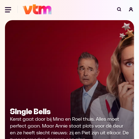
Oeps, browser niet ondersteund
Voor je onze programma's gaat ontdekken,
best je browser updaten of hieronder één
van de ondersteunde browsers
downloaden.
Google Chrome
Download
Firefox
Download
Safari
Download
Single Bells
Microsoft Edge
Download
Kerst gaat door bij Mina en Roel thuis. Alles moet
Opera
Download
perfect gaan. Maar Annie staat plots voor de deur
en ze heeft slecht nieuws: zij en Piet zijn uit elkaar. De