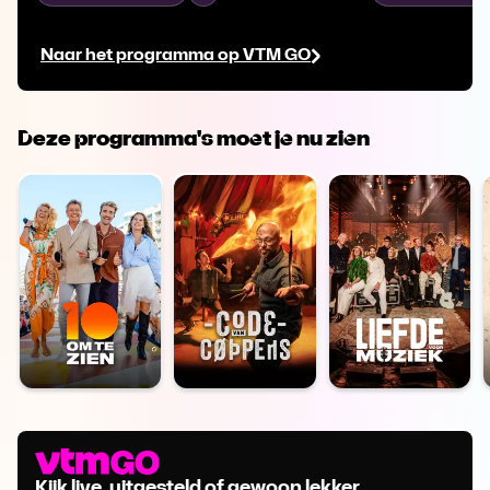
familie en zelfs Jens proberen hem tegen
oudejaarsavond 
te houden. Intussen maakt Mina een
voor een nieuw
Naar het programma op VTM GO
belangrijke keuze.
Deze programma's moet je nu zien
Kijk live, uitgesteld of gewoon lekker