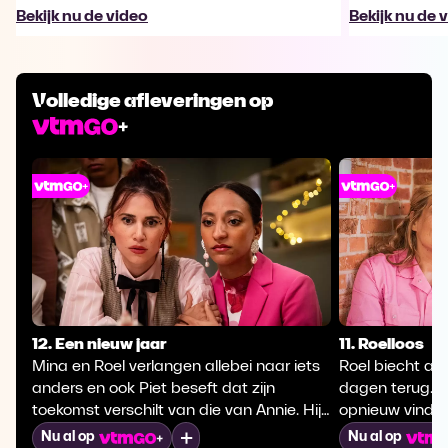
Bekijk nu de video
Bekijk nu de 
Volledige afleveringen op
12. Een nieuw jaar
11. Roelloos
Mina en Roel verlangen allebei naar iets
Roel biecht alle
anders en ook Piet beseft dat zijn
dagen terug. Te
toekomst verschilt van die van Annie. Hij
opnieuw vinden
wil naar Zweden vertrekken, maar de
Mina met een 
Mijn lijst
Nu al op
Nu al op