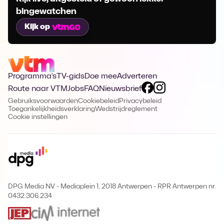
bingewatchen
Kijk op
Programma's
TV-gids
Doe mee
Adverteren
Route naar VTM
Jobs
FAQ
Nieuwsbrief
Gebruiksvoorwaarden
Cookiebeleid
Privacybeleid
Toegankelijkheidsverklaring
Wedstrijdreglement
Cookie instellingen
DPG Media NV - Mediaplein 1, 2018 Antwerpen
-
RPR Antwerpen nr.
0432.306.234