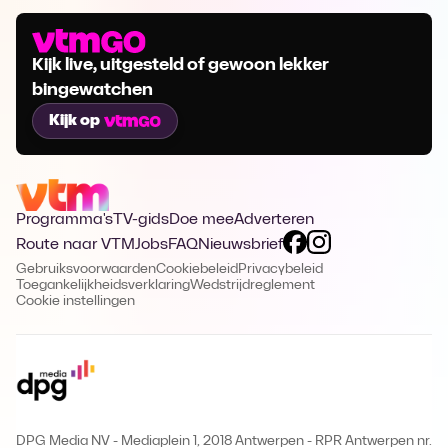
Kijk live, uitgesteld of gewoon lekker
bingewatchen
Kijk op
Programma's
TV-gids
Doe mee
Adverteren
Route naar VTM
Jobs
FAQ
Nieuwsbrief
Gebruiksvoorwaarden
Cookiebeleid
Privacybeleid
Toegankelijkheidsverklaring
Wedstrijdreglement
Cookie instellingen
DPG Media NV - Mediaplein 1, 2018 Antwerpen
-
RPR Antwerpen nr.