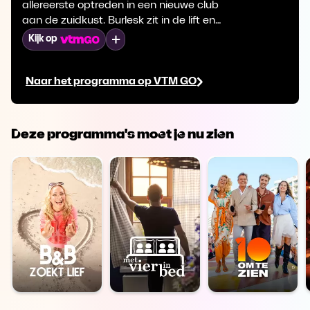
allereerste optreden in een nieuwe club
aan de zuidkust. Burlesk zit in de lift en
de lessen zijn enorm populair. We nemen
Mijn lijst
Kijk op
een kijkje bij een cursus in Hull, waar
performers hun vaardigheden
Naar het programma op VTM GO
aanscherpen.
Deze programma's moet je nu zien