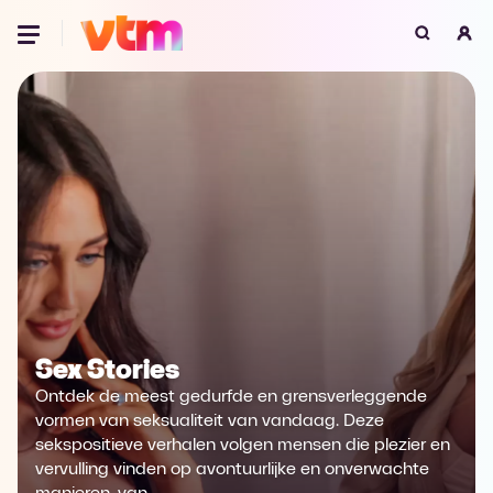
Oeps, browser niet ondersteund
Voor je onze programma's gaat ontdekken,
best je browser updaten of hieronder één
van de ondersteunde browsers
downloaden.
Google Chrome
Download
Firefox
Download
Safari
Download
Sex Stories
Microsoft Edge
Download
Ontdek de meest gedurfde en grensverleggende
vormen van seksualiteit van vandaag. Deze
Opera
Download
sekspositieve verhalen volgen mensen die plezier en
vervulling vinden op avontuurlijke en onverwachte