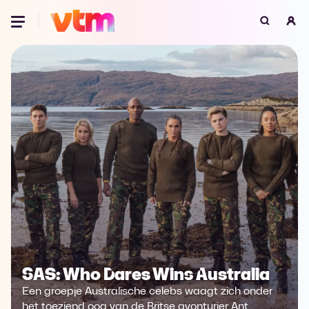
Oeps, browser niet ondersteund
Voor je onze programma's gaat ontdekken,
best je browser updaten of hieronder één
van de ondersteunde browsers
downloaden.
Google Chrome
Download
Firefox
Download
Safari
Download
Microsoft Edge
Download
SAS: Who Dares Wins Australia
Opera
Download
Een groepje Australische celebs waagt zich onder
het toeziend oog van de Britse avonturier Ant