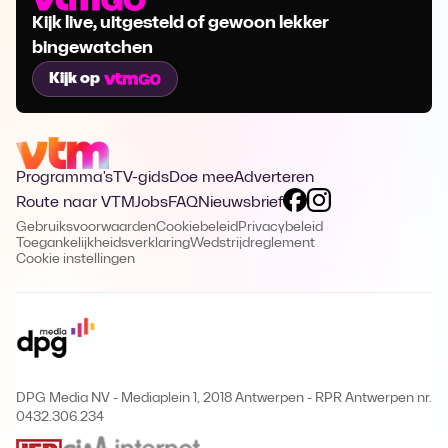
Kijk live, uitgesteld of gewoon lekker
bingewatchen
Kijk op
Programma's
TV-gids
Doe mee
Adverteren
Route naar VTM
Jobs
FAQ
Nieuwsbrief
Gebruiksvoorwaarden
Cookiebeleid
Privacybeleid
Toegankelijkheidsverklaring
Wedstrijdreglement
Cookie instellingen
DPG Media NV - Mediaplein 1, 2018 Antwerpen
-
RPR Antwerpen nr.
0432.306.234