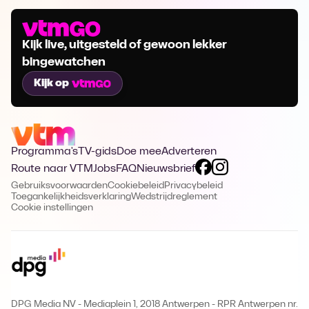
Kijk live, uitgesteld of gewoon lekker
bingewatchen
Kijk op
Programma's
TV-gids
Doe mee
Adverteren
Route naar VTM
Jobs
FAQ
Nieuwsbrief
Gebruiksvoorwaarden
Cookiebeleid
Privacybeleid
Toegankelijkheidsverklaring
Wedstrijdreglement
Cookie instellingen
DPG Media NV - Mediaplein 1, 2018 Antwerpen
-
RPR Antwerpen nr.