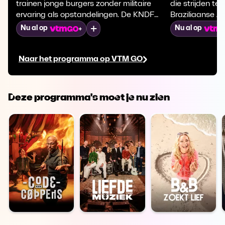
trainen jonge burgers zonder militaire
die strijden teg
ervaring als opstandelingen. De KNDF
Braziliaanse A
vecht met improvisatie en strategie
federale teams
Mijn lijst
Nu al op
Nu al op
tegen een beter uitgerust leger, terwijl ze
stam in Maran
hun strijd voeren voor vrijheid en
middelen besc
Naar het programma op VTM GO
rechtvaardigheid in een gevaarlijke,
regenwoud tege
geïsoleerde omgeving.
invasies.
Deze programma's moet je nu zien