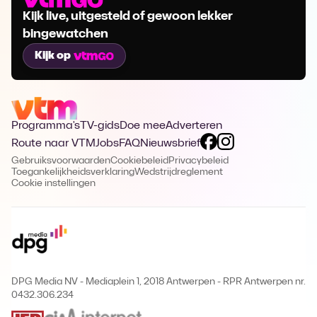
Kijk live, uitgesteld of gewoon lekker
bingewatchen
Kijk op
Programma's
TV-gids
Doe mee
Adverteren
Route naar VTM
Jobs
FAQ
Nieuwsbrief
Gebruiksvoorwaarden
Cookiebeleid
Privacybeleid
Toegankelijkheidsverklaring
Wedstrijdreglement
Cookie instellingen
DPG Media NV - Mediaplein 1, 2018 Antwerpen
-
RPR Antwerpen nr.
0432.306.234