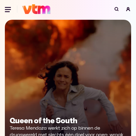
Oeps, browser niet ondersteund
Voor je onze programma's gaat ontdekken,
best je browser updaten of hieronder één
van de ondersteunde browsers
downloaden.
Google Chrome
Download
Firefox
Download
Safari
Download
Microsoft Edge
Download
Queen of the South
Opera
Download
Teresa Mendoza werkt zich op binnen de
drugswereld met slechts één doel voor ogen: wraak