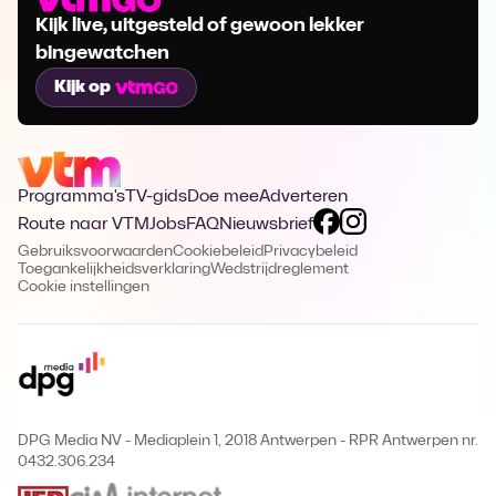
Kijk live, uitgesteld of gewoon lekker
bingewatchen
Kijk op
Programma's
TV-gids
Doe mee
Adverteren
Route naar VTM
Jobs
FAQ
Nieuwsbrief
Gebruiksvoorwaarden
Cookiebeleid
Privacybeleid
Toegankelijkheidsverklaring
Wedstrijdreglement
Cookie instellingen
DPG Media NV - Mediaplein 1, 2018 Antwerpen
-
RPR Antwerpen nr.
0432.306.234