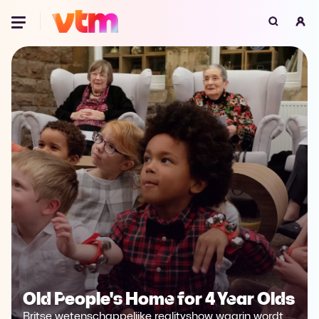
Oeps, browser niet ondersteund
Voor je onze programma's gaat ontdekken,
best je browser updaten of hieronder één
van de ondersteunde browsers
downloaden.
Google Chrome
Download
Firefox
Download
Safari
Download
Microsoft Edge
Download
Opera
Download
Old People's Home for 4 Year Olds
Britse wetenschappelijke realityshow waarin wordt