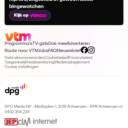
bingewatchen
Kijk op
Programma's
TV-gids
Doe mee
Adverteren
Route naar VTM
Jobs
FAQ
Nieuwsbrief
Gebruiksvoorwaarden
Cookiebeleid
Privacybeleid
Toegankelijkheidsverklaring
Wedstrijdreglement
Cookie instellingen
DPG Media NV - Mediaplein 1, 2018 Antwerpen
-
RPR Antwerpen nr.
0432.306.234