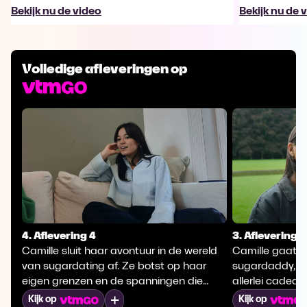
Bekijk nu de video
Bekijk nu de 
Volledige afleveringen op
4. Aflevering 4
3. Aflevering 3
Camille sluit haar avontuur in de wereld
Camille gaat 
van sugardating af. Ze botst op haar
sugardaddy, d
eigen grenzen en de spanningen die
allerlei cadeaus
zulke relaties met zich meebrengen.
op termijn mee
Mijn lijst
Kijk op
Kijk op