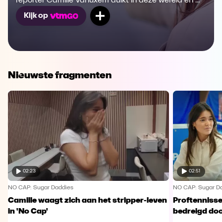
reporter Camille Vanuxem duikt in deze wereld en ...
Mijn lijst
Kijk op
Nieuwste fragmenten
02:23
02:51
NO CAP: Sugar Daddies
NO CAP: Sugar D
Camille waagt zich aan het stripper-leven
Proftennisse
in 'No Cap'
bedreigd doo