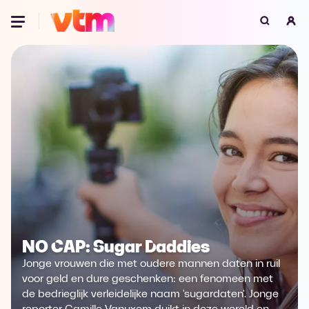
Oeps, browser niet ondersteund
Voor je onze programma's gaat ontdekken,
best je browser updaten of hieronder één
van de ondersteunde browsers
downloaden.
Google Chrome
Download
Firefox
Download
Safari
Download
NO CAP: Sugar Daddies
Microsoft Edge
Download
Jonge vrouwen die met oudere mannen daten in ruil
Opera
Download
voor geld en dure geschenken: een fenomeen met
de bedrieglijk verleidelijke naam 'sugardaten'. Jonge