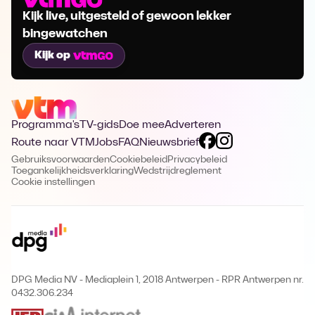
Kijk live, uitgesteld of gewoon lekker
bingewatchen
Kijk op
Programma's
TV-gids
Doe mee
Adverteren
Route naar VTM
Jobs
FAQ
Nieuwsbrief
Gebruiksvoorwaarden
Cookiebeleid
Privacybeleid
Toegankelijkheidsverklaring
Wedstrijdreglement
Cookie instellingen
DPG Media NV - Mediaplein 1, 2018 Antwerpen
-
RPR Antwerpen nr.
0432.306.234