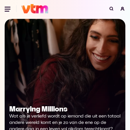
Oeps, browser niet ondersteund
Voor je onze programma's gaat ontdekken,
best je browser updaten of hieronder één
van de ondersteunde browsers
downloaden.
Google Chrome
Download
Firefox
Download
Safari
Download
Microsoft Edge
Download
Marrying Millions
Wat als je verliefd wordt op iemand die uit een totaal
Opera
Download
andere wereld komt en je zo van de ene op de
andere dag in een leven vol rijkdom terechtkomt?