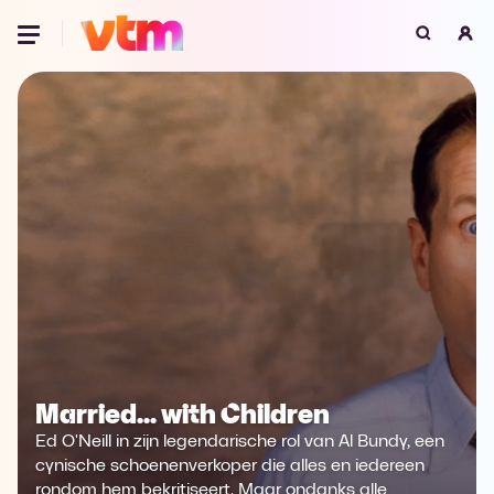
Oeps, browser niet ondersteund
Voor je onze programma's gaat ontdekken,
best je browser updaten of hieronder één
van de ondersteunde browsers
downloaden.
Google Chrome
Download
Firefox
Download
Safari
Download
Microsoft Edge
Download
Married... with Children
Ed O'Neill in zijn legendarische rol van Al Bundy, een
Opera
Download
cynische schoenenverkoper die alles en iedereen
rondom hem bekritiseert. Maar ondanks alle