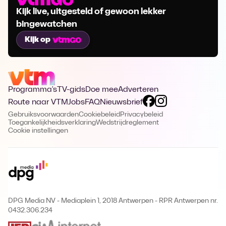
Kijk live, uitgesteld of gewoon lekker
bingewatchen
Kijk op
Programma's
TV-gids
Doe mee
Adverteren
Route naar VTM
Jobs
FAQ
Nieuwsbrief
Gebruiksvoorwaarden
Cookiebeleid
Privacybeleid
Toegankelijkheidsverklaring
Wedstrijdreglement
Cookie instellingen
DPG Media NV - Mediaplein 1, 2018 Antwerpen
-
RPR Antwerpen nr.
0432.306.234