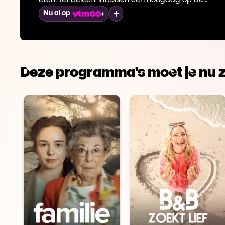
jaarmarkt van Olen.
Mijn lijst
Nu al op
Deze programma's moet je nu z