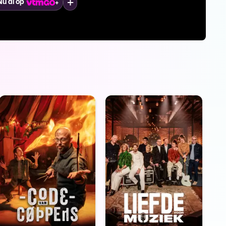
Mijn lijst
Nu al op
Nu al o