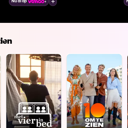
Mijn lijst
Nu al op
ien