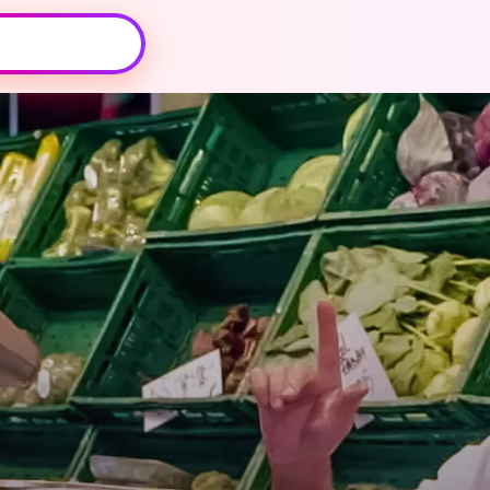
Oeps, browser niet ondersteund
Voor je onze programma's gaat ontdekken,
best je browser updaten of hieronder één
van de ondersteunde browsers
downloaden.
Google Chrome
Download
Firefox
Download
Safari
Download
Microsoft Edge
Download
Opera
Download