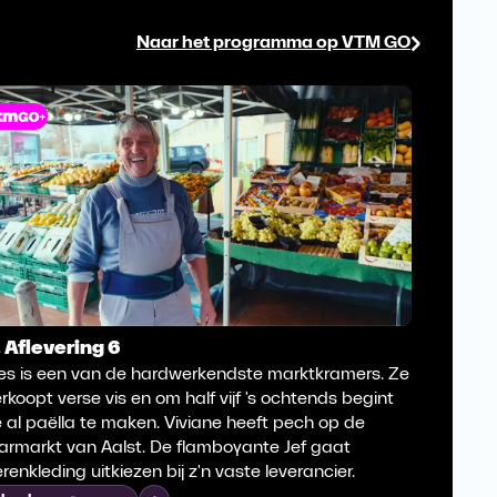
Naar het programma op VTM GO
. Aflevering 6
5. Afle
ies is een van de hardwerkendste marktkramers. Ze
Bruggeli
rkoopt verse vis en om half vijf 's ochtends begint
markt me
 al paëlla te maken. Viviane heeft pech op de
broers 
armarkt van Aalst. De flamboyante Jef gaat
likeuren
renkleding uitkiezen bij z'n vaste leverancier.
Ilse bel