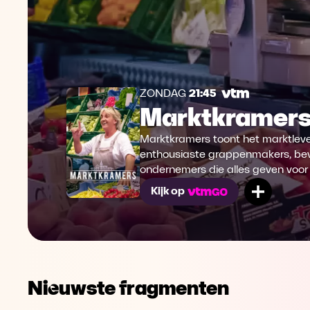
ZONDAG
21:45
Marktkramer
Marktkramers toont het marktleve
enthousiaste grappenmakers, bev
ondernemers die alles geven voor hu
Mijn lij
Kijk op
Nieuwste fragmenten