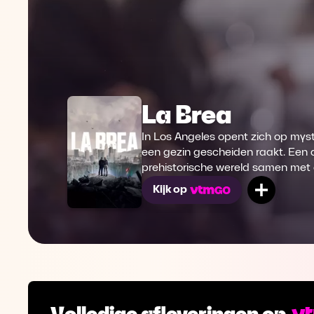
La Brea
In Los Angeles opent zich op myst
een gezin gescheiden raakt. Een 
prehistorische wereld samen met 
Mijn lij
Kijk op
Volledige afleveringen op