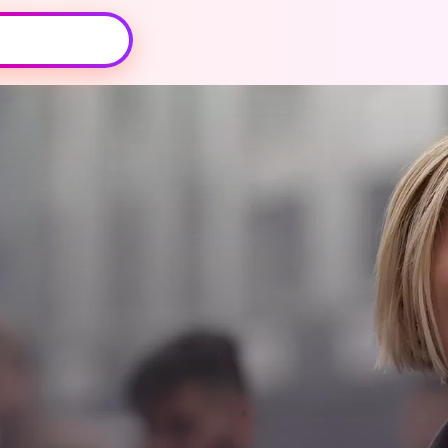
Oeps, browser niet ondersteund
Voor je onze programma's gaat ontdekken,
best je browser updaten of hieronder één
van de ondersteunde browsers
downloaden.
Google Chrome
Download
Firefox
Download
Safari
Download
Microsoft Edge
Download
Opera
Download