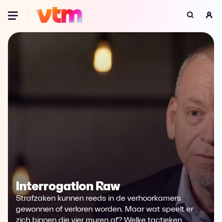
Oeps, browser niet ondersteund
Voor je onze programma's gaat ontdekken,
best je browser updaten of hieronder één
van de ondersteunde browsers
downloaden.
Google Chrome
Download
Firefox
Download
Safari
Download
Microsoft Edge
Download
Interrogation Raw
Strafzaken kunnen reeds in de verhoorkamers
Opera
Download
gewonnen of verloren worden. Maar wat speelt er
zich binnen die vier muren af? Welke tactieken