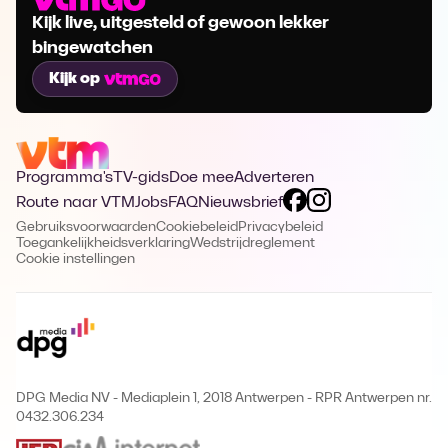
Kijk live, uitgesteld of gewoon lekker
bingewatchen
Kijk op
Programma's
TV-gids
Doe mee
Adverteren
Route naar VTM
Jobs
FAQ
Nieuwsbrief
Gebruiksvoorwaarden
Cookiebeleid
Privacybeleid
Toegankelijkheidsverklaring
Wedstrijdreglement
Cookie instellingen
DPG Media NV - Mediaplein 1, 2018 Antwerpen
-
RPR Antwerpen nr.
0432.306.234