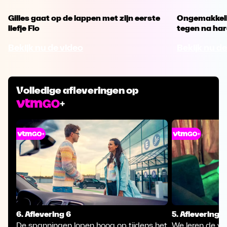
Gilles gaat op de lappen met zijn eerste
Ongemakkelijk
liefje Flo
tegen na har
Bekijk nu de video
Bekijk nu de
Volledige afleveringen op
6. Aflevering 6
5. Aflevering 5
De spanningen lopen hoog op tijdens het
We leren de vie