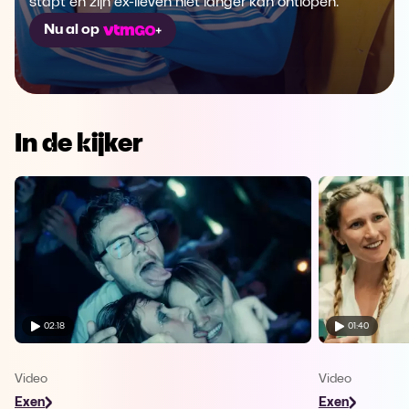
stapt en zijn ex-lieven niet langer kan ontlopen.
Nu al op
In de kijker
02:18
01:40
Video
Video
Exen
Exen