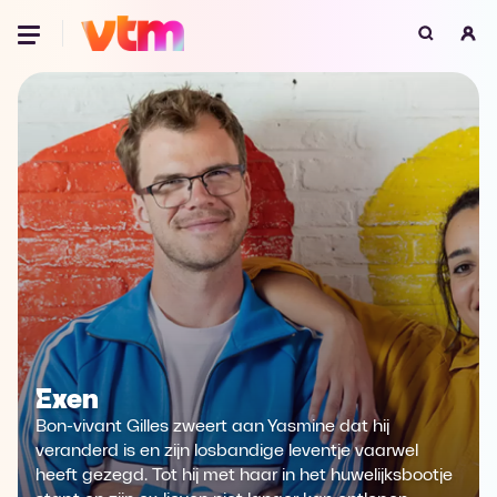
Oeps, browser niet ondersteund
Voor je onze programma's gaat ontdekken,
best je browser updaten of hieronder één
van de ondersteunde browsers
downloaden.
Google Chrome
Download
Firefox
Download
Safari
Download
Exen
Microsoft Edge
Download
Bon-vivant Gilles zweert aan Yasmine dat hij
Opera
Download
veranderd is en zijn losbandige leventje vaarwel
heeft gezegd. Tot hij met haar in het huwelijksbootje