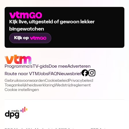
Kijk live, uitgesteld of gewoon lekker
bingewatchen
Kijk op
Programma's
TV-gids
Doe mee
Adverteren
Route naar VTM
Jobs
FAQ
Nieuwsbrief
Gebruiksvoorwaarden
Cookiebeleid
Privacybeleid
Toegankelijkheidsverklaring
Wedstrijdreglement
Cookie instellingen