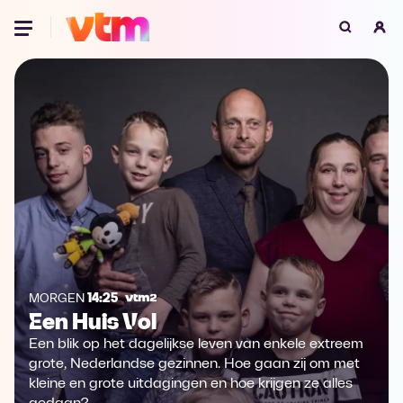
Oeps, browser niet ondersteund
Voor je onze programma's gaat ontdekken,
best je browser updaten of hieronder één
van de ondersteunde browsers
downloaden.
Google Chrome
Download
Firefox
Download
Safari
Download
MORGEN
14:25
Een Huis Vol
Microsoft Edge
Download
Een blik op het dagelijkse leven van enkele extreem
Opera
Download
grote, Nederlandse gezinnen. Hoe gaan zij om met
kleine en grote uitdagingen en hoe krijgen ze alles