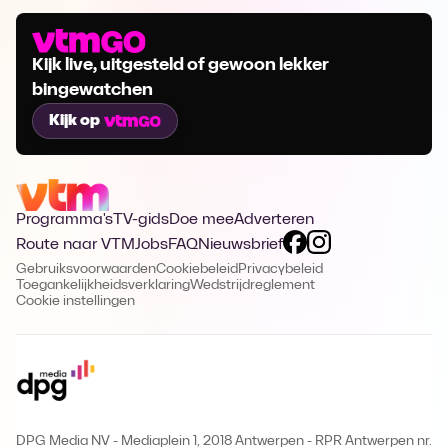
Kijk live, uitgesteld of gewoon lekker
bingewatchen
Kijk op
Programma's
TV-gids
Doe mee
Adverteren
Route naar VTM
Jobs
FAQ
Nieuwsbrief
Gebruiksvoorwaarden
Cookiebeleid
Privacybeleid
Toegankelijkheidsverklaring
Wedstrijdreglement
Cookie instellingen
DPG Media NV - Mediaplein 1, 2018 Antwerpen
-
RPR Antwerpen nr.