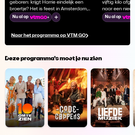
geboren: krijgt Harrie eindelijk een
vijftig kilo af
broertje? Het is feest in Amsterdam,
naar een nieuwe
want Jazz is geslaagd voor zijn
wordt het huis 
Mijn lijst
Nu al op
Nu al op
eindexamen. Rob en Thaila vieren
"knap" gemaak
intussen hun 25-jarig samenzijn met
baby. De Adema
Naar het programma op VTM GO
vrienden en familie.
een pretpark.
Deze programma's moet je nu zien