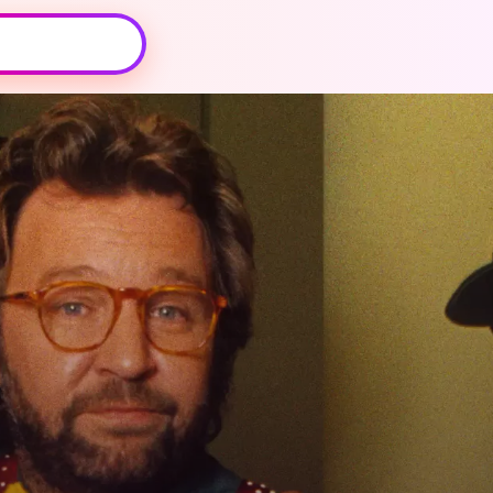
Oeps, browser niet ondersteund
Voor je onze programma's gaat ontdekken,
best je browser updaten of hieronder één
van de ondersteunde browsers
downloaden.
Google Chrome
Download
Firefox
Download
Safari
Download
Microsoft Edge
Download
Opera
Download