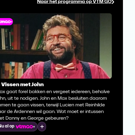
Naar het programma op VTM GO
. Vissen met John
2. Ove
ax gaat forel bakken en vergeet iedereen, behalve
Max werk
hn, uit te nodigen. John en Max besluiten daarom
op de me
men te gaan vissen, terwijl Lucien met Reinhilde
zeven d
aar de Ardennen wil gaan. Wat moet er intussen
slapen 
et Danny en George gebeuren?
en Max v
Mijn lijst
Nu al op
Nu al o