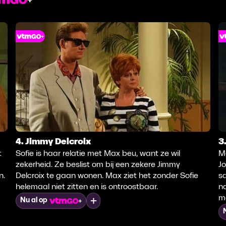
4. Jimmy Delcroix
3
t
Sofie is haar relatie met Max beu, want ze wil
M
zekerheid. Ze beslist om bij een zekere Jimmy
Jo
n.
Delcroix te gaan wonen. Max ziet het zonder Sofie
sa
helemaal niet zitten en is ontroostbaar.
n
m
Mijn lijst
Nu al op