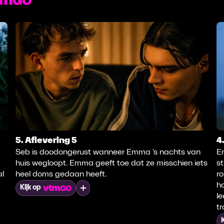
5. Aflevering 5
4
Seb is doodongerust wanneer Emma 's nachts van
E
huis wegloopt. Emma geeft toe dat ze misschien iets
st
al
heel doms gedaan heeft.
r
ha
Mijn lijst
Kijk op
l
tr
K