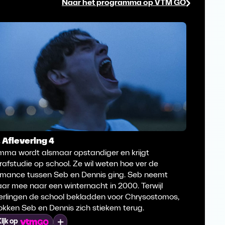
Naar het programma op VTM GO
. Aflevering 4
3. Afle
mma wordt alsmaar opstandiger en krijgt
Emma wor
rafstudie op school. Ze wil weten hoe ver de
het nieu
omance tussen Seb en Dennis ging. Seb neemt
verwijt h
ar mee naar een winternacht in 2000. Terwijl
gebleve
eerlingen de school bekladden voor Chrysostomos,
Kijk op
okken Seb en Dennis zich stiekem terug.
Mijn lijst
ijk op