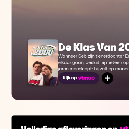
De Klas Van 
Wanneer Seb zijn tienerdochter E
elkaar gaan, besluit hij meteen o
jaren meesleept: hij valt op mann
Mijn lij
Kijk op
Volledige afleveringen op