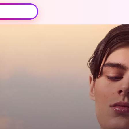
Oeps, browser niet ondersteund
Voor je onze programma's gaat ontdekken,
best je browser updaten of hieronder één
van de ondersteunde browsers
downloaden.
Google Chrome
Download
Firefox
Download
Safari
Download
Microsoft Edge
Download
Opera
Download