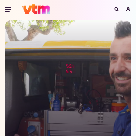
Oeps, browser niet ondersteund
Voor je onze programma's gaat ontdekken,
best je browser updaten of hieronder één
van de ondersteunde browsers
downloaden.
Google Chrome
Download
Firefox
Download
Safari
Download
Microsoft Edge
Download
Opera
Download