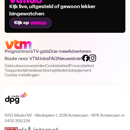
Kijk live, uitgesteld of gewoon lekker
bingewatchen
Kijk op
Programma's
TV-gids
Doe mee
Adverteren
Route naar VTM
Jobs
FAQ
Nieuwsbrief
Gebruiksvoorwaarden
Cookiebeleid
Privacybeleid
Toegankelijkheidsverklaring
Wedstrijdreglement
Cookie instellingen
DPG Media NV - Mediaplein 1, 2018 Antwerpen
-
RPR Antwerpen nr.
0432.306.234