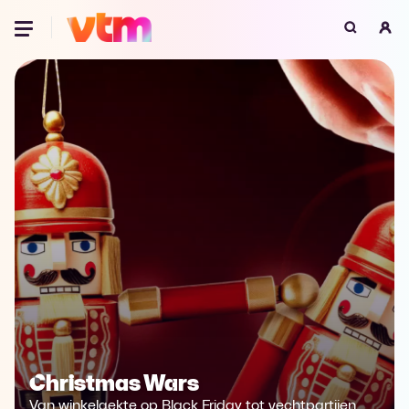
Oeps, browser niet ondersteund
Voor je onze programma's gaat ontdekken,
best je browser updaten of hieronder één
van de ondersteunde browsers
downloaden.
Google Chrome
Download
Firefox
Download
Safari
Download
Microsoft Edge
Download
Opera
Download
Christmas Wars
Van winkelgekte op Black Friday tot vechtpartijen