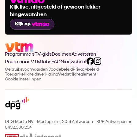
Kijk live, uitgesteld of gewoon lekker
bingewatchen
Kijk op
Programma's
TV-gids
Doe mee
Adverteren
Route naar VTM
Jobs
FAQ
Nieuwsbrief
Gebruiksvoorwaarden
Cookiebeleid
Privacybeleid
Toegankelijkheidsverklaring
Wedstrijdreglement
Cookie instellingen
DPG Media NV - Mediaplein 1, 2018 Antwerpen
-
RPR Antwerpen nr.
0432.306.234