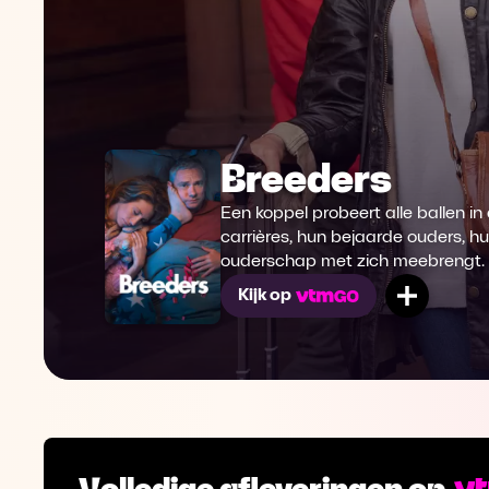
Breeders
Een koppel probeert alle ballen in
carrières, hun bejaarde ouders, h
ouderschap met zich meebrengt.
Mijn lij
Kijk op
Volledige afleveringen op