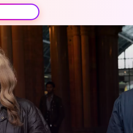
Oeps, browser niet ondersteund
Voor je onze programma's gaat ontdekken,
best je browser updaten of hieronder één
van de ondersteunde browsers
downloaden.
Google Chrome
Download
Firefox
Download
Safari
Download
Microsoft Edge
Download
Opera
Download