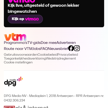
Kijk live, uitgesteld of gewoon lekker
bingewatchen
Kijk op
Programma's
TV-gids
Doe mee
Adverteren
Route naar VTM
Jobs
FAQ
Nieuwsbrief
Gebruiksvoorwaarden
Cookiebeleid
Privacybeleid
Toegankelijkheidsverklaring
Wedstrijdreglement
Cookie instellingen
DPG Media NV - Mediaplein 1, 2018 Antwerpen
-
RPR Antwerpen nr.
0432.306.234