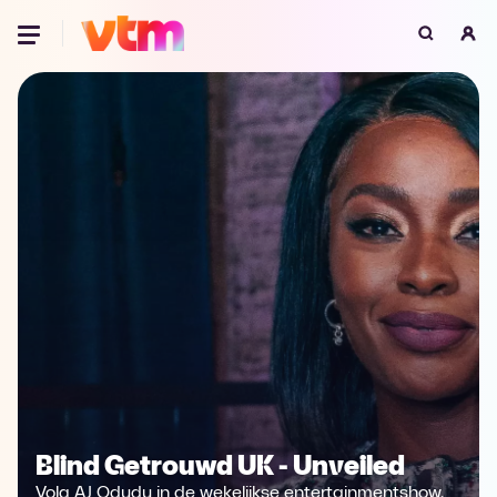
Oeps, browser niet ondersteund
Voor je onze programma's gaat ontdekken,
best je browser updaten of hieronder één
van de ondersteunde browsers
downloaden.
Google Chrome
Download
Firefox
Download
Safari
Download
Microsoft Edge
Download
Opera
Download
Blind Getrouwd UK - Unveiled
Volg AJ Odudu in de wekelijkse entertainmentshow,