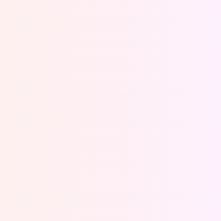
Oeps, browser niet ondersteund
Voor je onze programma's gaat ontdekken,
best je browser updaten of hieronder één
van de ondersteunde browsers
downloaden.
Google Chrome
Download
Firefox
Download
Safari
Download
Microsoft Edge
Download
Opera
Download