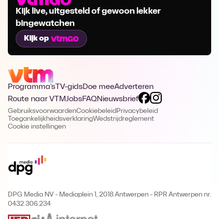
Kijk live, uitgesteld of gewoon lekker
bingewatchen
Kijk op
Programma's
TV-gids
Doe mee
Adverteren
Route naar VTM
Jobs
FAQ
Nieuwsbrief
Gebruiksvoorwaarden
Cookiebeleid
Privacybeleid
Toegankelijkheidsverklaring
Wedstrijdreglement
Cookie instellingen
DPG Media NV - Mediaplein 1, 2018 Antwerpen
-
RPR Antwerpen nr.
0432.306.234