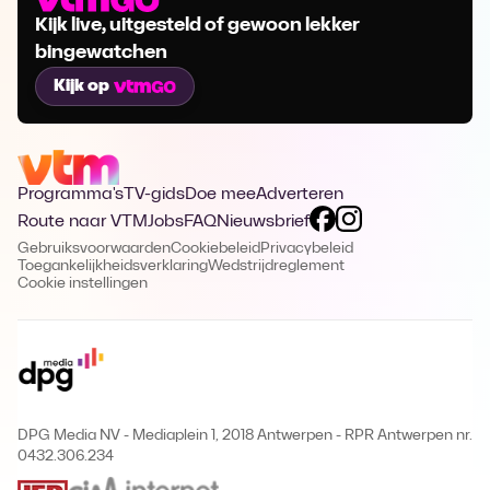
Kijk live, uitgesteld of gewoon lekker
bingewatchen
Kijk op
Programma's
TV-gids
Doe mee
Adverteren
Route naar VTM
Jobs
FAQ
Nieuwsbrief
Gebruiksvoorwaarden
Cookiebeleid
Privacybeleid
Toegankelijkheidsverklaring
Wedstrijdreglement
Cookie instellingen
DPG Media NV - Mediaplein 1, 2018 Antwerpen
-
RPR Antwerpen nr.
0432.306.234