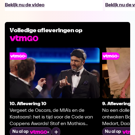
Bekijk nu de video
Bekijk nu de 
Volledige afleveringen op
10. Aflevering 10
9. Aflevering 9
Vergeet de Oscars, de MIA's en de
Na een dolle n
Kastaars!: het is tijd voor de Code van
ontwaken Barb
Coppens Awards! Staf en Mathias
Medart, Daan A
huldigen de crème de la crème met
als kersverse e
Mijn lijst
Nu al op
Nu al op