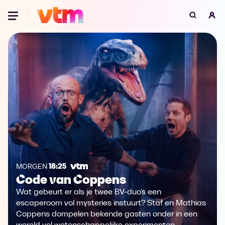
Oeps, browser niet ondersteund
Voor je onze programma's gaat ontdekken,
best je browser updaten of hieronder één
van de ondersteunde browsers
downloaden.
Google Chrome
Download
Firefox
Download
Safari
Download
MORGEN
18:25
Code van Coppens
Microsoft Edge
Download
Wat gebeurt er als je twee BV-duo's een
Opera
Download
escaperoom vol mysteries instuurt? Staf en Mathias
Coppens dompelen bekende gasten onder in een