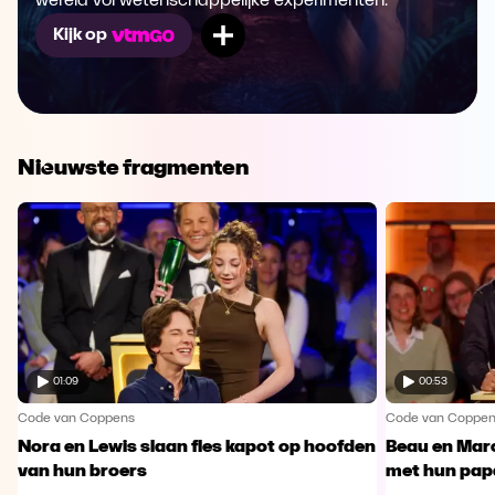
wereld vol wetenschappelijke experimenten.
Mijn lijst
Kijk op
Nieuwste fragmenten
01:09
00:53
Code van Coppens
Code van Coppe
Nora en Lewis slaan fles kapot op hoofden
Beau en Marc
van hun broers
met hun pap