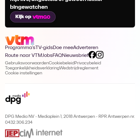
bingewatchen
Kijk op
Programma's
TV-gids
Doe mee
Adverteren
Route naar VTM
Jobs
FAQ
Nieuwsbrief
Gebruiksvoorwaarden
Cookiebeleid
Privacybeleid
Toegankelijkheidsverklaring
Wedstrijdreglement
Cookie instellingen
DPG Media NV - Mediaplein 1, 2018 Antwerpen
-
RPR Antwerpen nr.
0432.306.234