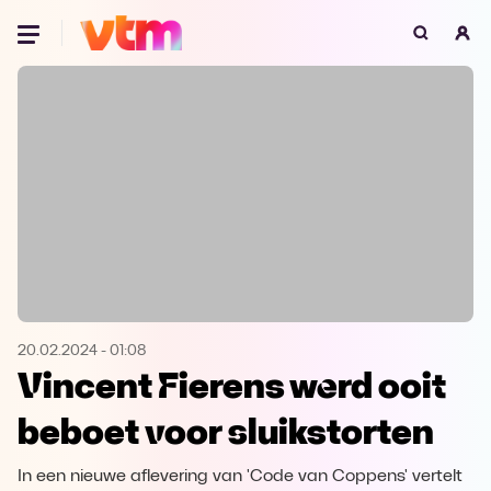
Oeps, browser niet ondersteund
Voor je onze programma's gaat ontdekken,
best je browser updaten of hieronder één
van de ondersteunde browsers
downloaden.
Google Chrome
Download
Firefox
Download
Safari
Download
20.02.2024
-
01:08
Vincent Fierens werd ooit
Microsoft Edge
Download
beboet voor sluikstorten
Opera
Download
In een nieuwe aflevering van 'Code van Coppens' vertelt