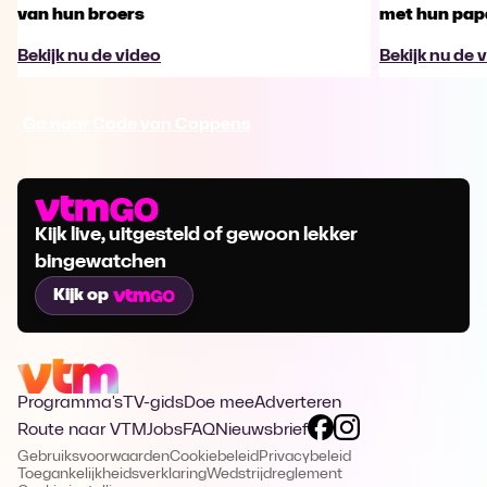
van hun broers
met hun pap
Bekijk nu de video
Bekijk nu de 
Ga naar Code van Coppens
Kijk live, uitgesteld of gewoon lekker
bingewatchen
Kijk op
Programma's
TV-gids
Doe mee
Adverteren
Route naar VTM
Jobs
FAQ
Nieuwsbrief
Gebruiksvoorwaarden
Cookiebeleid
Privacybeleid
Toegankelijkheidsverklaring
Wedstrijdreglement