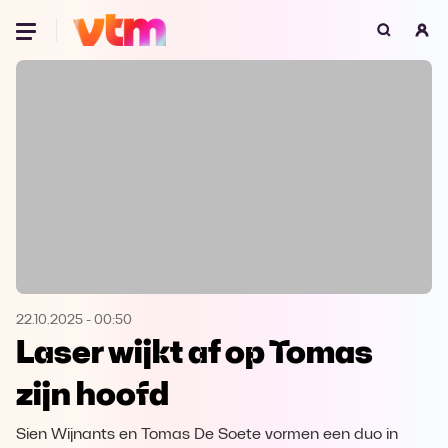
Oeps, browser niet ondersteund
Voor je onze programma's gaat ontdekken,
best je browser updaten of hieronder één
van de ondersteunde browsers
downloaden.
Google Chrome
Download
Firefox
Download
Safari
Download
22.10.2025
-
00:50
Laser wijkt af op Tomas
Microsoft Edge
Download
zijn hoofd
Opera
Download
Sien Wijnants en Tomas De Soete vormen een duo in