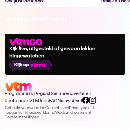
Bekijk nu de video
Bekijk nu de 
Ga naar Code van Coppens
Kijk live, uitgesteld of gewoon lekker
bingewatchen
Kijk op
Programma's
TV-gids
Doe mee
Adverteren
Route naar VTM
Jobs
FAQ
Nieuwsbrief
Gebruiksvoorwaarden
Cookiebeleid
Privacybeleid
Toegankelijkheidsverklaring
Wedstrijdreglement
Cookie instellingen