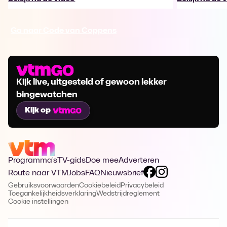
Ga naar Code van Coppens
Kijk live, uitgesteld of gewoon lekker
bingewatchen
Kijk op
Programma's
TV-gids
Doe mee
Adverteren
Route naar VTM
Jobs
FAQ
Nieuwsbrief
Gebruiksvoorwaarden
Cookiebeleid
Privacybeleid
Toegankelijkheidsverklaring
Wedstrijdreglement
Cookie instellingen