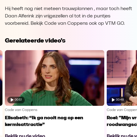
Hij heeft nog niet meteen trouwplannen , maar toch heeft
Daan Alferink zijn vrijgezellen al tot in de puntjes
voorbereid. Bekijk Code van Coppens ook op VTM GO.
Gerelateerde video's
00:51
00:48
Code van Coppens
Code van Coppe
Elisabeth: “Ik ga nooit nog op een
Roel: "Mijn 
kermisattractie”
roodwangsch
Bekijk nu de video
Bekijk nu de 