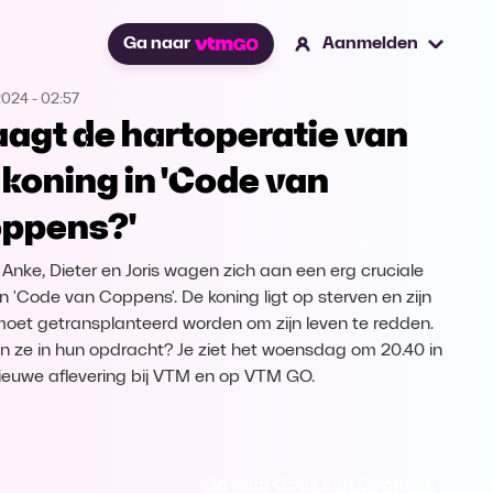
Ga naar
Aanmelden
2024
-
02:57
aagt de hartoperatie van
 koning in 'Code van
ppens?'
, Anke, Dieter en Joris wagen zich aan een erg cruciale
in 'Code van Coppens'. De koning ligt op sterven en zijn
moet getransplanteerd worden om zijn leven te redden.
n ze in hun opdracht? Je ziet het woensdag om 20.40 in
ieuwe aflevering bij VTM en op VTM GO.
Ga naar Code van Coppens