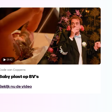
01:42
Code van Coppens
Code
Baby plast op BV's
Daa
voo
Bekijk nu de video
Bek