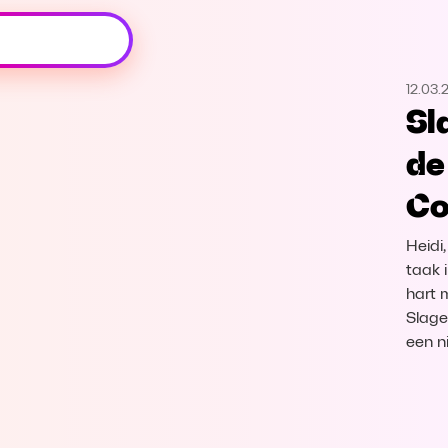
Oeps, browser niet ondersteund
12.03.
Voor je onze programma's gaat ontdekken,
Sl
best je browser updaten of hieronder één
van de ondersteunde browsers
de
downloaden.
Co
Google Chrome
Download
Heidi
Firefox
Download
taak 
hart 
Slage
Safari
Download
een n
Microsoft Edge
Download
Opera
Download