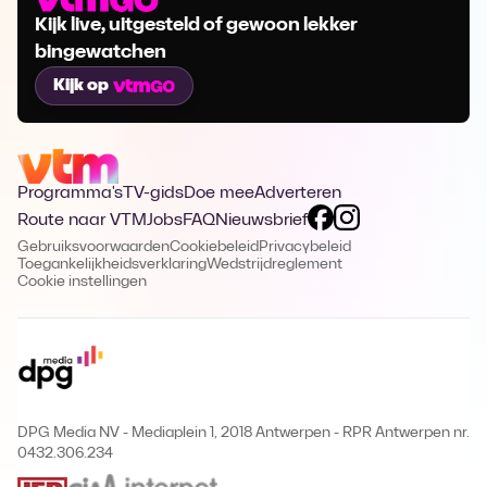
Kijk live, uitgesteld of gewoon lekker
bingewatchen
Kijk op
Programma's
TV-gids
Doe mee
Adverteren
Route naar VTM
Jobs
FAQ
Nieuwsbrief
Gebruiksvoorwaarden
Cookiebeleid
Privacybeleid
Toegankelijkheidsverklaring
Wedstrijdreglement
Cookie instellingen
DPG Media NV - Mediaplein 1, 2018 Antwerpen
-
RPR Antwerpen nr.
0432.306.234