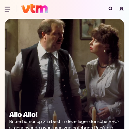
Oeps, browser niet ondersteund
Voor je onze programma's gaat ontdekken,
best je browser updaten of hieronder één
van de ondersteunde browsers
downloaden.
Google Chrome
Download
Firefox
Download
Safari
Download
Microsoft Edge
Download
Allo Allo!
Opera
Download
Britse humor op zijn best in deze legendarische BBC-
sitcom over de avonturen van cafébaas René, die