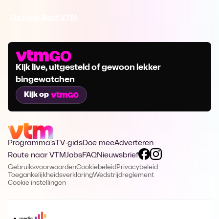
Ga naar Beat VTM
Kijk live, uitgesteld of gewoon lekker
bingewatchen
Kijk op
Programma's
TV-gids
Doe mee
Adverteren
Route naar VTM
Jobs
FAQ
Nieuwsbrief
Gebruiksvoorwaarden
Cookiebeleid
Privacybeleid
Toegankelijkheidsverklaring
Wedstrijdreglement
Cookie instellingen