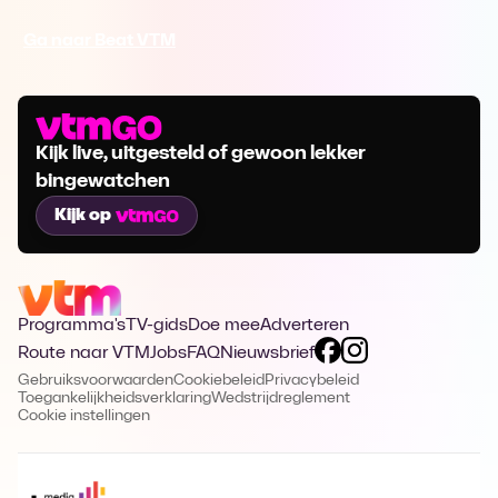
Ga naar Beat VTM
Kijk live, uitgesteld of gewoon lekker
bingewatchen
Kijk op
Programma's
TV-gids
Doe mee
Adverteren
Route naar VTM
Jobs
FAQ
Nieuwsbrief
Gebruiksvoorwaarden
Cookiebeleid
Privacybeleid
Toegankelijkheidsverklaring
Wedstrijdreglement
Cookie instellingen