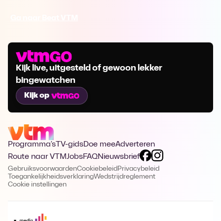
Ga naar Beat VTM
Kijk live, uitgesteld of gewoon lekker
bingewatchen
Kijk op
Programma's
TV-gids
Doe mee
Adverteren
Route naar VTM
Jobs
FAQ
Nieuwsbrief
Gebruiksvoorwaarden
Cookiebeleid
Privacybeleid
Toegankelijkheidsverklaring
Wedstrijdreglement
Cookie instellingen