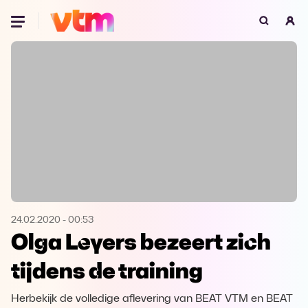
Oeps, browser niet ondersteund
Voor je onze programma's gaat ontdekken,
best je browser updaten of hieronder één
van de ondersteunde browsers
downloaden.
Google Chrome
Download
Firefox
Download
Safari
Download
24.02.2020
-
00:53
Olga Leyers bezeert zich
Microsoft Edge
Download
tijdens de training
Opera
Download
Herbekijk de volledige aflevering van BEAT VTM en BEAT