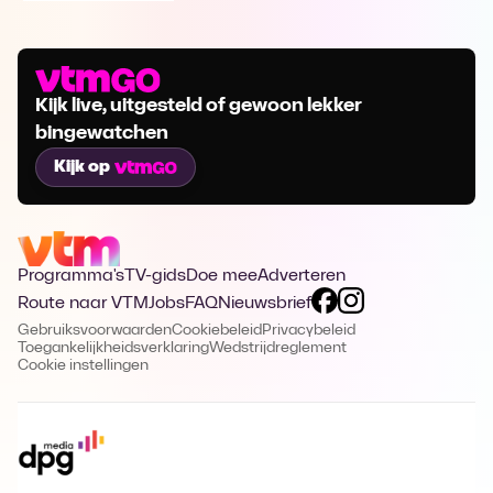
Kijk live, uitgesteld of gewoon lekker
bingewatchen
Kijk op
Programma's
TV-gids
Doe mee
Adverteren
Route naar VTM
Jobs
FAQ
Nieuwsbrief
Gebruiksvoorwaarden
Cookiebeleid
Privacybeleid
Toegankelijkheidsverklaring
Wedstrijdreglement
Cookie instellingen