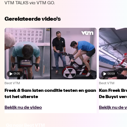
VTM TALKS via VTM GO.
Gerelateerde video's
01:05
00:59
Beat VTM
Beat VTM
Freek & Sam laten conditie testen en gaan
Kan Freek B
tot het uiterste
De Buyst ver
Bekijk nu de video
Bekijk nu de 
Ga naar Beat VTM