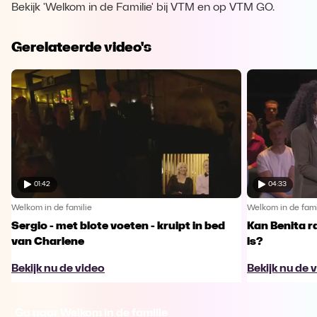
Bekijk 'Welkom in de Familie' bij VTM en op VTM GO.
Gerelateerde video's
01:42
04:33
Welkom in de familie
Welkom in de fami
Sergio - met blote voeten - kruipt in bed
Kan Benita r
van Charlene
is?
Bekijk nu de video
Bekijk nu de 
Ga naar Welkom in de familie