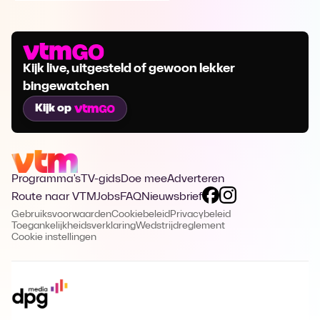
Kijk live, uitgesteld of gewoon lekker
bingewatchen
Kijk op
Programma's
TV-gids
Doe mee
Adverteren
Route naar VTM
Jobs
FAQ
Nieuwsbrief
Gebruiksvoorwaarden
Cookiebeleid
Privacybeleid
Toegankelijkheidsverklaring
Wedstrijdreglement
Cookie instellingen