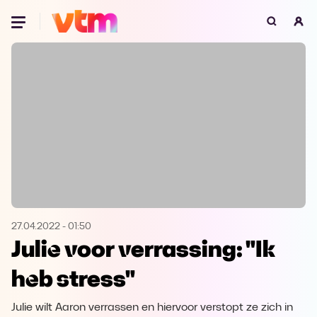
Oeps, browser niet ondersteund
Voor je onze programma's gaat ontdekken,
best je browser updaten of hieronder één
van de ondersteunde browsers
downloaden.
Google Chrome
Download
Firefox
Download
Safari
Download
27.04.2022
-
01:50
Julie voor verrassing: "Ik
Microsoft Edge
Download
heb stress"
Opera
Download
Julie wilt Aaron verrassen en hiervoor verstopt ze zich in