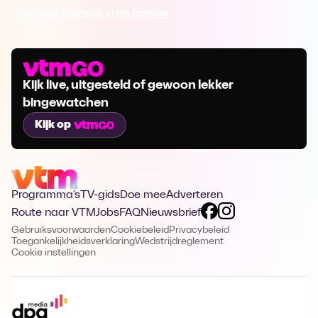
Ga naar Welkom in de familie
Kijk live, uitgesteld of gewoon lekker
bingewatchen
Kijk op
Programma's
TV-gids
Doe mee
Adverteren
Route naar VTM
Jobs
FAQ
Nieuwsbrief
Gebruiksvoorwaarden
Cookiebeleid
Privacybeleid
Toegankelijkheidsverklaring
Wedstrijdreglement
Cookie instellingen