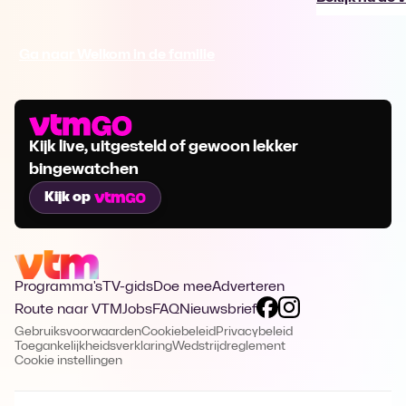
Ga naar Welkom in de familie
Kijk live, uitgesteld of gewoon lekker
bingewatchen
Kijk op
Programma's
TV-gids
Doe mee
Adverteren
Route naar VTM
Jobs
FAQ
Nieuwsbrief
Gebruiksvoorwaarden
Cookiebeleid
Privacybeleid
Toegankelijkheidsverklaring
Wedstrijdreglement
Cookie instellingen