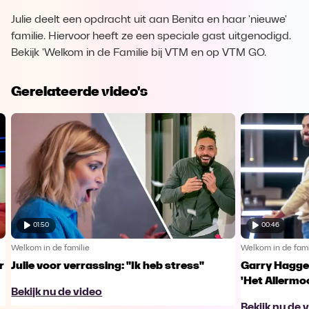
Julie deelt een opdracht uit aan Benita en haar 'nieuwe'
familie. Hiervoor heeft ze een speciale gast uitgenodigd.
Bekijk 'Welkom in de Familie bij VTM en op VTM GO.
Gerelateerde video's
01:50
00:46
Welkom in de familie
Welkom in de fami
r
Julie voor verrassing: "Ik heb stress"
Garry Hagger
'Het Allermo
Bekijk nu de video
Bekijk nu de 