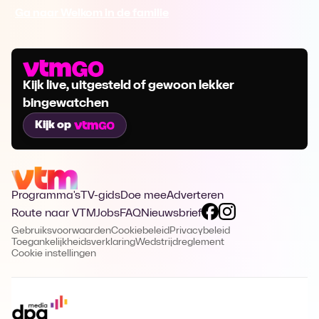
Ga naar Welkom in de familie
Kijk live, uitgesteld of gewoon lekker
bingewatchen
Kijk op
Programma's
TV-gids
Doe mee
Adverteren
Route naar VTM
Jobs
FAQ
Nieuwsbrief
Gebruiksvoorwaarden
Cookiebeleid
Privacybeleid
Toegankelijkheidsverklaring
Wedstrijdreglement
Cookie instellingen