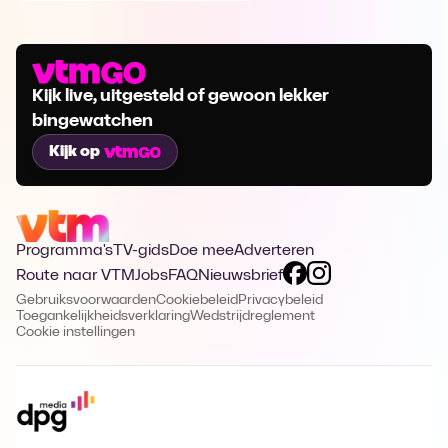
Kijk live, uitgesteld of gewoon lekker
bingewatchen
Kijk op
Programma's
TV-gids
Doe mee
Adverteren
Route naar VTM
Jobs
FAQ
Nieuwsbrief
Gebruiksvoorwaarden
Cookiebeleid
Privacybeleid
Toegankelijkheidsverklaring
Wedstrijdreglement
Cookie instellingen