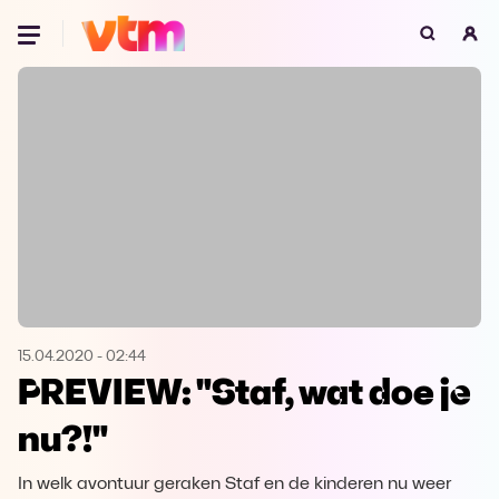
Oeps, browser niet ondersteund
Voor je onze programma's gaat ontdekken,
best je browser updaten of hieronder één
van de ondersteunde browsers
downloaden.
Google Chrome
Download
Firefox
Download
Safari
Download
15.04.2020
-
02:44
PREVIEW: "Staf, wat doe je
Microsoft Edge
Download
nu?!"
Opera
Download
In welk avontuur geraken Staf en de kinderen nu weer