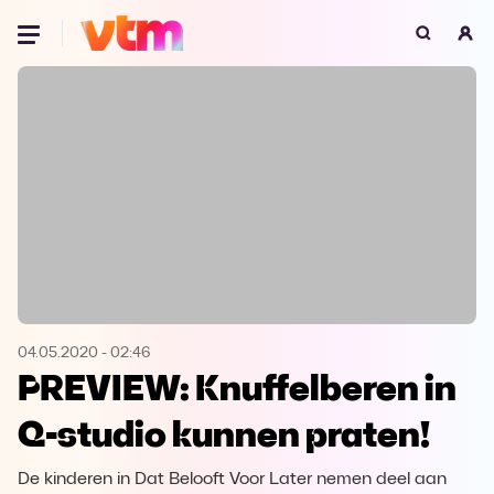
Oeps, browser niet ondersteund
Voor je onze programma's gaat ontdekken,
best je browser updaten of hieronder één
van de ondersteunde browsers
downloaden.
Google Chrome
Download
Firefox
Download
Safari
Download
04.05.2020
-
02:46
PREVIEW: Knuffelberen in
Microsoft Edge
Download
Q-studio kunnen praten!
Opera
Download
De kinderen in Dat Belooft Voor Later nemen deel aan