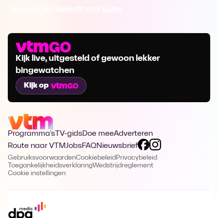
Ga naar Dat Belooft voor Later
Kijk live, uitgesteld of gewoon lekker
bingewatchen
Kijk op
Programma's
TV-gids
Doe mee
Adverteren
Route naar VTM
Jobs
FAQ
Nieuwsbrief
Gebruiksvoorwaarden
Cookiebeleid
Privacybeleid
Toegankelijkheidsverklaring
Wedstrijdreglement
Cookie instellingen