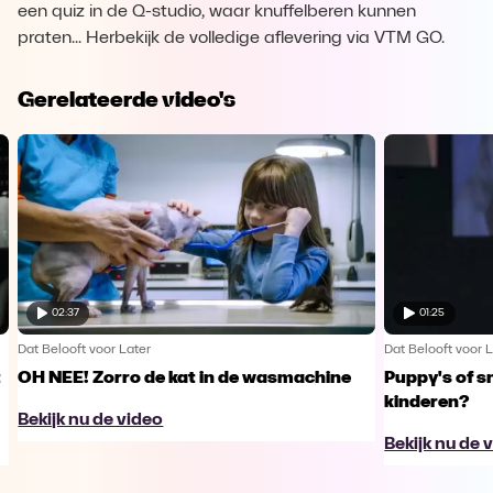
een quiz in de Q-studio, waar knuffelberen kunnen
praten... Herbekijk de volledige aflevering via VTM GO.
Gerelateerde video's
02:37
01:25
Dat Belooft voor Later
Dat Belooft voor 
t
OH NEE! Zorro de kat in de wasmachine
Puppy's of s
kinderen?
Bekijk nu de video
Bekijk nu de 