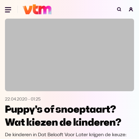
Oeps, browser niet ondersteund
Voor je onze programma's gaat ontdekken,
best je browser updaten of hieronder één
van de ondersteunde browsers
downloaden.
Google Chrome
Download
Firefox
Download
Safari
Download
22.04.2020
-
01:25
Puppy's of snoeptaart?
Microsoft Edge
Download
Wat kiezen de kinderen?
Opera
Download
De kinderen in Dat Belooft Voor Later krijgen de keuze: