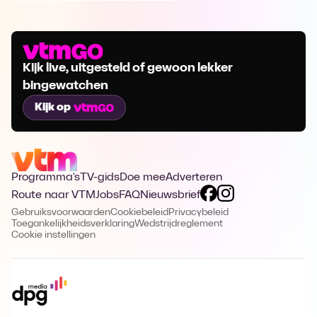
Kijk live, uitgesteld of gewoon lekker
bingewatchen
Kijk op
Programma's
TV-gids
Doe mee
Adverteren
Route naar VTM
Jobs
FAQ
Nieuwsbrief
Gebruiksvoorwaarden
Cookiebeleid
Privacybeleid
Toegankelijkheidsverklaring
Wedstrijdreglement
Cookie instellingen