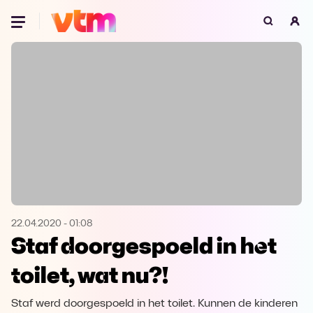
Oeps, browser niet ondersteund
Voor je onze programma's gaat ontdekken,
best je browser updaten of hieronder één
van de ondersteunde browsers
downloaden.
Google Chrome
Download
Firefox
Download
Safari
Download
22.04.2020
-
01:08
Staf doorgespoeld in het
Microsoft Edge
Download
toilet, wat nu?!
Opera
Download
Staf werd doorgespoeld in het toilet. Kunnen de kinderen