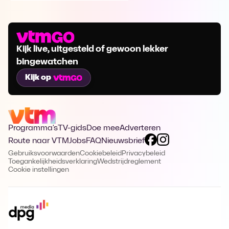
Kijk live, uitgesteld of gewoon lekker
bingewatchen
Kijk op
Programma's
TV-gids
Doe mee
Adverteren
Route naar VTM
Jobs
FAQ
Nieuwsbrief
Gebruiksvoorwaarden
Cookiebeleid
Privacybeleid
Toegankelijkheidsverklaring
Wedstrijdreglement
Cookie instellingen