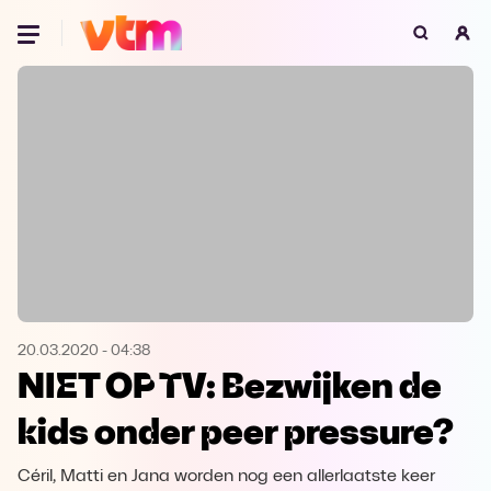
Oeps, browser niet ondersteund
Voor je onze programma's gaat ontdekken,
best je browser updaten of hieronder één
van de ondersteunde browsers
downloaden.
Google Chrome
Download
Firefox
Download
Safari
Download
20.03.2020
-
04:38
NIET OP TV: Bezwijken de
Microsoft Edge
Download
kids onder peer pressure?
Opera
Download
Céril, Matti en Jana worden nog een allerlaatste keer