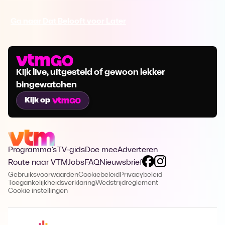
Ga naar Dat Belooft voor Later
Kijk live, uitgesteld of gewoon lekker
bingewatchen
Kijk op
Programma's
TV-gids
Doe mee
Adverteren
Route naar VTM
Jobs
FAQ
Nieuwsbrief
Gebruiksvoorwaarden
Cookiebeleid
Privacybeleid
Toegankelijkheidsverklaring
Wedstrijdreglement
Cookie instellingen