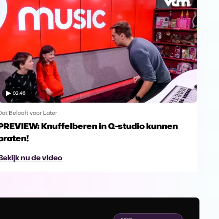
02:46
Dat Belooft voor Later
Dat B
PREVIEW: Knuffelberen in Q-studio kunnen
Iet
praten!
mui
Bekijk nu de video
Bek