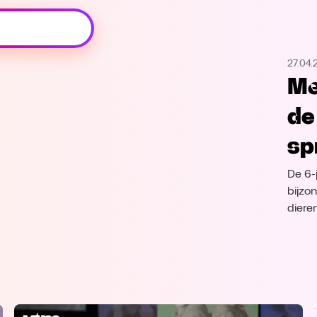
Oeps, browser niet ondersteund
27.04.
Voor je onze programma's gaat ontdekken,
Me
best je browser updaten of hieronder één
van de ondersteunde browsers
de
downloaden.
sp
Google Chrome
Download
De 6-
Firefox
Download
bijzo
dieren
Safari
Download
Microsoft Edge
Download
Opera
Download