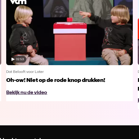
02:53
Dat Belooft voor Later
Oh-ow! Niet op de rode knop drukken!
Bekijk nu de video