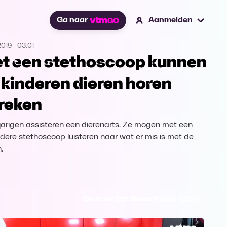
Ga naar
Aanmelden
2019
-
03:01
t een stethoscoop kunnen
 kinderen dieren horen
reken
jarigen assisteren een dierenarts. Ze mogen met een
ndere stethoscoop luisteren naar wat er mis is met de
.
Ga naar Dat Belooft voor Later