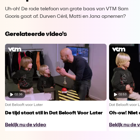
Uh-oh! De rode telefoon van grote baas van VTM Sam
Gooris gaat af. Durven Céril, Matti en Jana opnemen?
Gerelateerde video's
02:36
02:53
Dat Belooft voor Later
Dat Belooft voor L
De tijd staat stil in Dat Belooft Voor Later
Oh-ow! Niet 
Bekijk nu de video
Bekijk nu de 