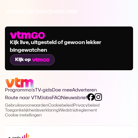
Ga naar Dat Belooft voor Later
Kijk live, uitgesteld of gewoon lekker
bingewatchen
Kijk op
Programma's
TV-gids
Doe mee
Adverteren
Route naar VTM
Jobs
FAQ
Nieuwsbrief
Gebruiksvoorwaarden
Cookiebeleid
Privacybeleid
Toegankelijkheidsverklaring
Wedstrijdreglement
Cookie instellingen