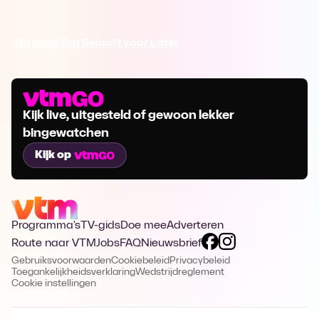
Ga naar Dat Belooft voor Later
Kijk live, uitgesteld of gewoon lekker
bingewatchen
Kijk op
Programma's
TV-gids
Doe mee
Adverteren
Route naar VTM
Jobs
FAQ
Nieuwsbrief
Gebruiksvoorwaarden
Cookiebeleid
Privacybeleid
Toegankelijkheidsverklaring
Wedstrijdreglement
Cookie instellingen