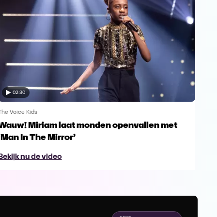
02:30
The Voice Kids
The V
Wauw! Miriam laat monden openvallen met
Yes
‘Man In The Mirror’
fin
Bekijk nu de video
Bek