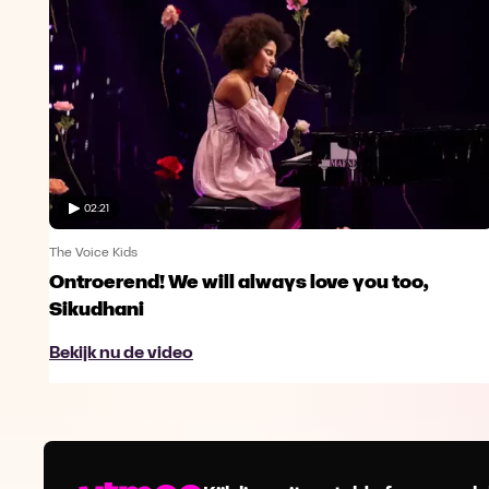
02:21
The Voice Kids
Ontroerend! We will always love you too,
Sikudhani
Bekijk nu de video