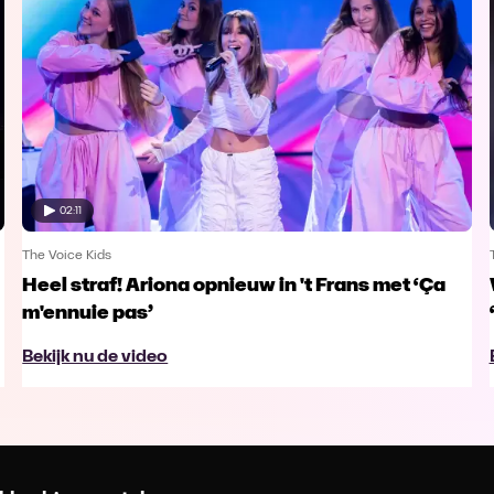
02:11
The Voice Kids
Heel straf! Ariona opnieuw in 't Frans met ‘Ça
m'ennuie pas’
Bekijk nu de video