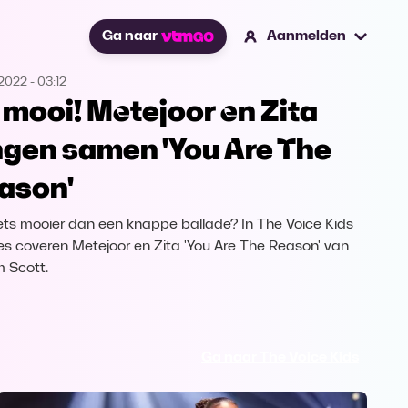
Ga naar
Aanmelden
.2022
-
03:12
 mooi! Metejoor en Zita
ngen samen 'You Are The
ason'
 iets mooier dan een knappe ballade? In The Voice Kids
es coveren Metejoor en Zita 'You Are The Reason' van
 Scott.
Ga naar The Voice Kids