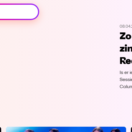
Oeps, browser niet ondersteund
08.04
Voor je onze programma's gaat ontdekken,
Zo
best je browser updaten of hieronder één
van de ondersteunde browsers
zi
downloaden.
Re
Google Chrome
Download
Is er
Firefox
Download
Sessi
Calum
Safari
Download
Microsoft Edge
Download
Opera
Download