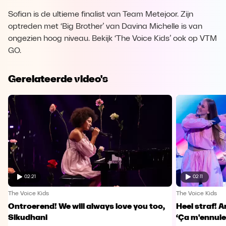
Sofian is de ultieme finalist van Team Metejoor. Zijn
optreden met ‘Big Brother’ van Davina Michelle is van
ongezien hoog niveau. Bekijk ‘The Voice Kids’ ook op VTM
GO.
Gerelateerde video's
02:21
02:11
The Voice Kids
The Voice Kids
Ontroerend! We will always love you too,
Heel straf! A
Sikudhani
‘Ça m'ennuie