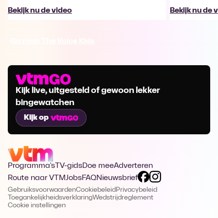
Bekijk nu de video
Bekijk nu de 
Ga naar The Voice Kids
Kijk live, uitgesteld of gewoon lekker
bingewatchen
Kijk op
Programma's
TV-gids
Doe mee
Adverteren
Route naar VTM
Jobs
FAQ
Nieuwsbrief
Gebruiksvoorwaarden
Cookiebeleid
Privacybeleid
Toegankelijkheidsverklaring
Wedstrijdreglement
Cookie instellingen