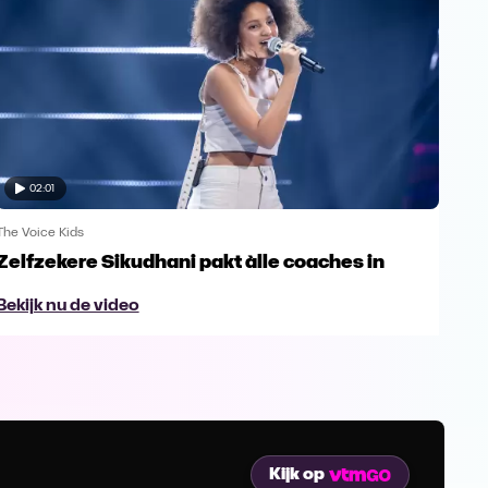
02:01
The Voice Kids
The V
Zelfzekere Sikudhani pakt àlle coaches in
Sof
Bekijk nu de video
Bek
Kijk op