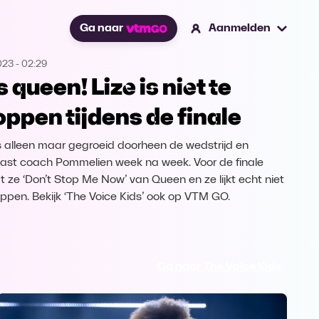
Ga naar
Aanmelden
2023
-
02:29
s queen! Lize is niet te
oppen tijdens de finale
is alleen maar gegroeid doorheen de wedstrijd en
ast coach Pommelien week na week. Voor de finale
t ze ‘Don’t Stop Me Now’ van Queen en ze lijkt echt niet
oppen. Bekijk ‘The Voice Kids’ ook op VTM GO.
Ga naar The Voice Kids