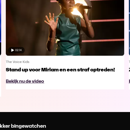
02:14
The Voice Kids
e
Stand up voor Miriam en een straf optreden!
Bekijk nu de video
 lekker bingewatchen