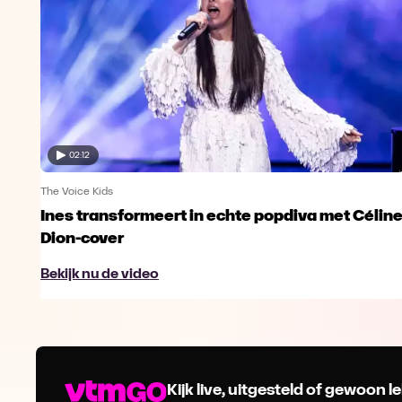
02:12
The Voice Kids
van
Ines transformeert in echte popdiva met Célin
Dion-cover
Bekijk nu de video
Kijk live, uitgesteld of gewoon