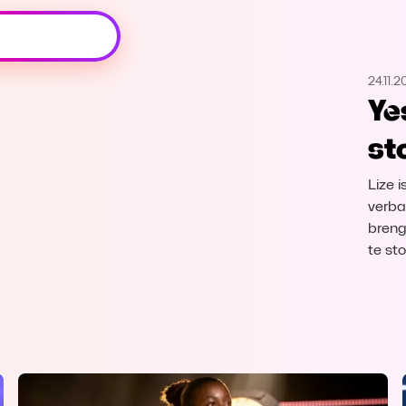
Oeps, browser niet ondersteund
24.11.
Voor je onze programma's gaat ontdekken,
Ye
best je browser updaten of hieronder één
van de ondersteunde browsers
st
downloaden.
Lize 
Google Chrome
Download
verba
breng
Firefox
Download
te st
Safari
Download
Microsoft Edge
Download
Opera
Download